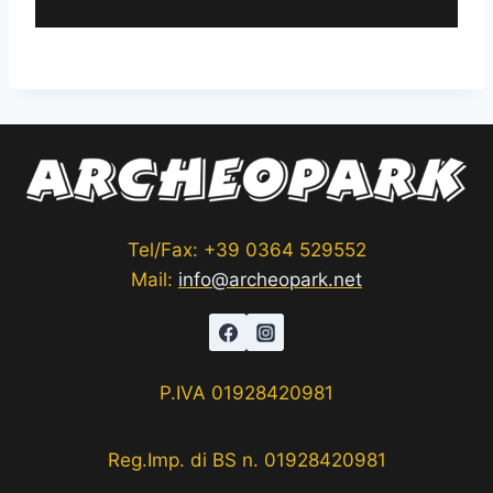
Tel/Fax: +39 0364 529552
Mail:
info@archeopark.net
P.IVA 01928420981
Reg.Imp. di BS n. 01928420981